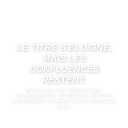
LE TITRE S'ELOIGNE,
MAIS LES
CONFLUENCES
RESTENT.
NOTRE VILLE S’EST TRANSFORMÉE :
LES RENCONTRES, LES PROJETS, LES IDÉES
CONTINUERONT À VIBRER ! MERCI À TOUTES ET
TOUS !